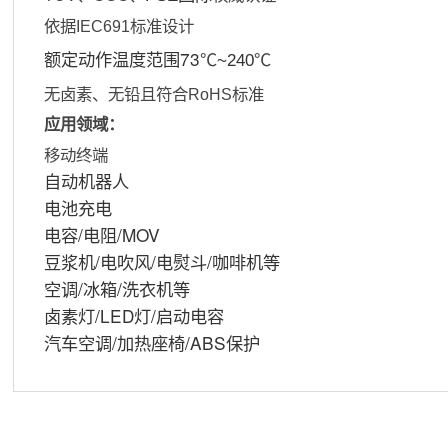
依据
IEC691
标准设计
额定动作温度范围73
~240
℃
℃
无卤素、无铅且符合
RoHS
标准
应用领域：
移动终端
自动机器人
电池充电
电容/电阻/MOV
豆浆机/电吹风/电熨斗/咖啡机等
空调/冰箱/洗衣机等
卤素灯/LED灯/启动电容
汽车空调/加热座椅/ABS保护